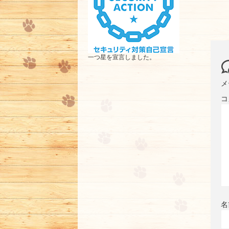
一つ星を宣言しました。
メ
コ
名