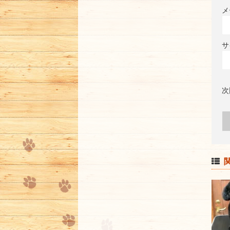
メ
サ
次
関