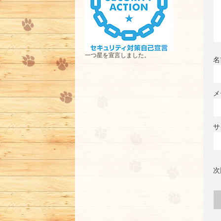
一つ星を宣言しました。
名
メ
サ
次