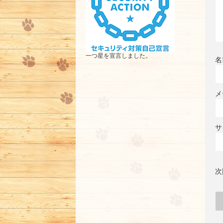
一つ星を宣言しました。
名
メ
サ
次