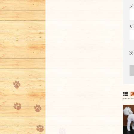
メ
サ
次
関