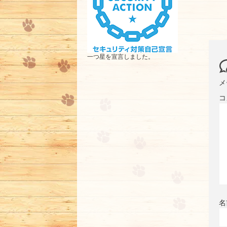
一つ星を宣言しました。
メ
コ
名