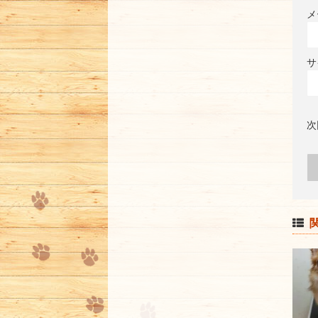
メ
サ
次
関