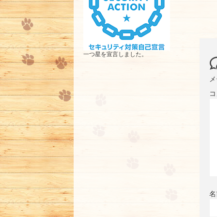
一つ星を宣言しました。
メ
コ
名