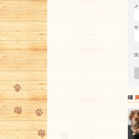
メ
サ
次
関