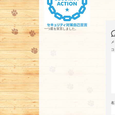
一つ星を宣言しました。
メ
コ
名