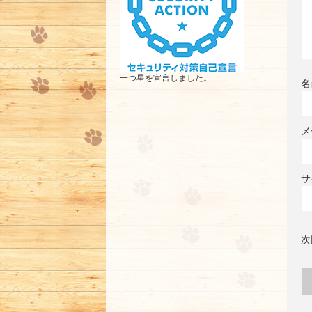
一つ星を宣言しました。
名
メ
サ
次