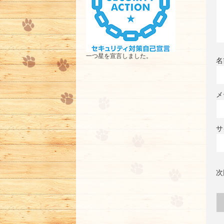
一つ星を宣言しました。
名
メ
サ
次