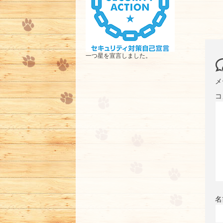
一つ星を宣言しました。
メ
コ
名