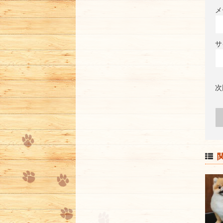
メ
サ
次
関