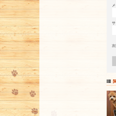
メ
サ
次
関