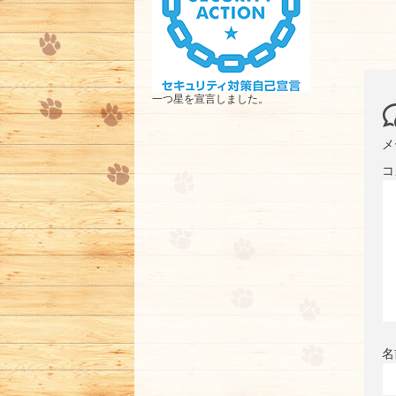
一つ星を宣言しました。
メ
コ
名