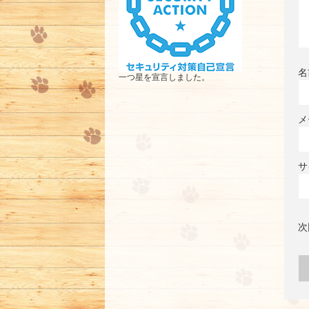
名
一つ星を宣言しました。
メ
サ
次