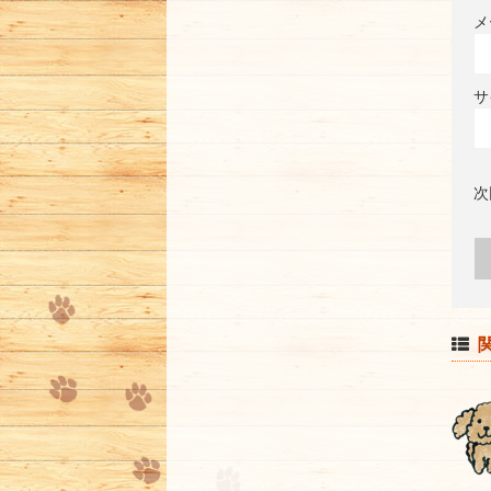
メ
サ
次
関