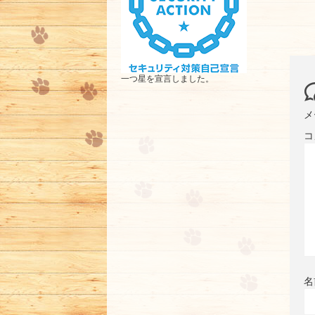
一つ星を宣言しました。
メ
コ
名