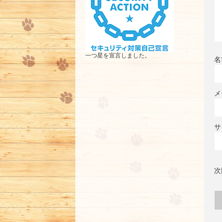
一つ星を宣言しました。
名
メ
サ
次