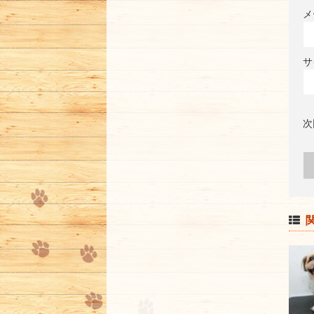
メ
サ
次
関