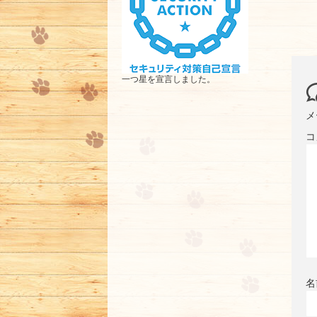
一つ星を宣言しました。
メ
コ
名