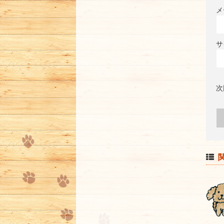
メ
サ
次
関