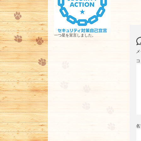
一つ星を宣言しました。
メ
コ
名