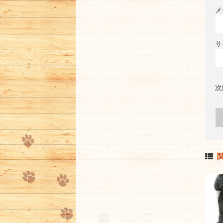
メ
サ
次
関