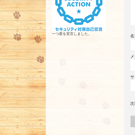
一つ星を宣言しました。
名
メ
サ
次